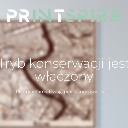
Tryb konserwacji jes
włączony
Przepraszamy, trwają prace konserwacyjne.