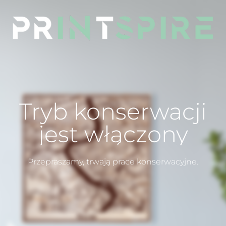
Tryb konserwacji
jest włączony
Przepraszamy, trwają prace konserwacyjne.